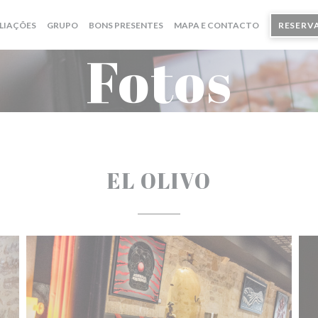
((ABRE NUMA NOVA JANELA))
((ABRE NUMA NOVA JANELA))
LIAÇÕES
GRUPO
BONS PRESENTES
MAPA E CONTACTO
RESERV
Fotos
EL OLIVO