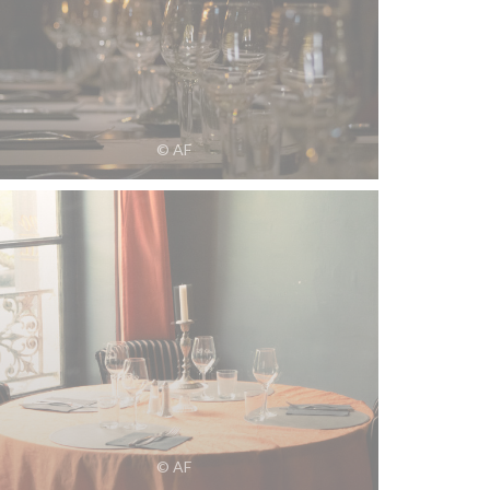
© AF
© AF