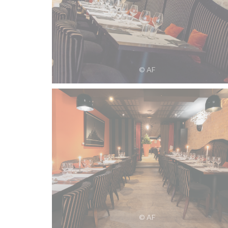
© AF
© AF