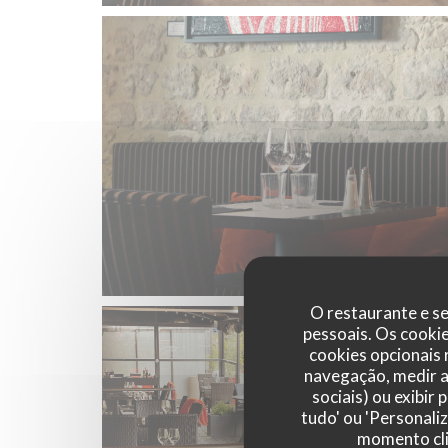
© AF
O restaurante e se
pessoais. Os cooki
cookies opcionais
navegação, medir a 
sociais) ou exibir
tudo' ou 'Personali
momento cli