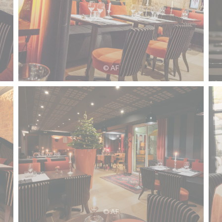
© AF
© AF