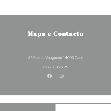
Mapa e Contacto
((abre numa nova
32 Rue du Vaugueux 14000 Caen
09 66 83 25 25
Facebook ((abre numa nova jane
Instagram ((abre numa nov