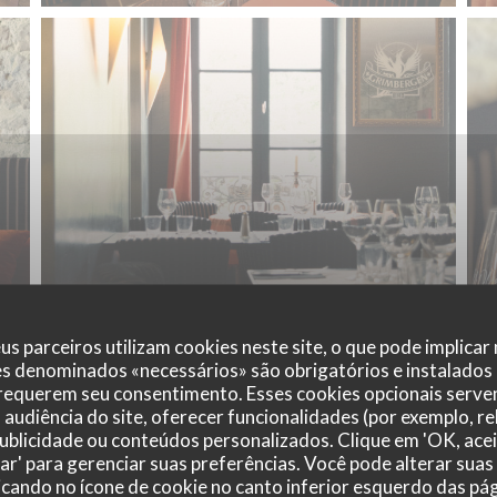
© AF
us parceiros utilizam cookies neste site, o que pode implicar
es denominados «necessários» são obrigatórios e instalados
 requerem seu consentimento. Esses cookies opcionais servem
audiência do site, oferecer funcionalidades (por exemplo, r
 publicidade ou conteúdos personalizados. Clique em 'OK, acei
zar' para gerenciar suas preferências. Você pode alterar suas
cando no ícone de cookie no canto inferior esquerdo das pági