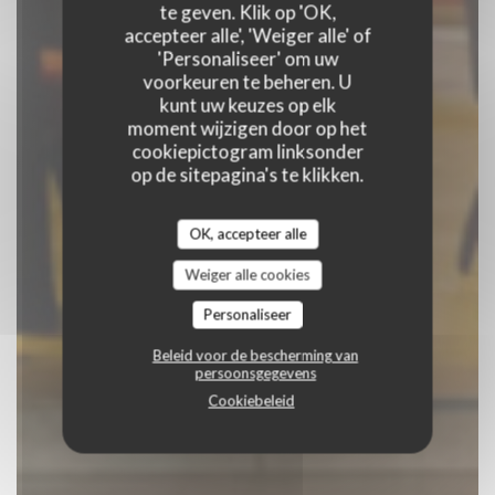
te geven. Klik op 'OK,
accepteer alle', 'Weiger alle' of
'Personaliseer' om uw
RESERVEER EEN TAFEL
voorkeuren te beheren. U
kunt uw keuzes op elk
moment wijzigen door op het
cookiepictogram linksonder
op de sitepagina's te klikken.
OK, accepteer alle
Weiger alle cookies
Personaliseer
Beleid voor de bescherming van
persoonsgegevens
Cookiebeleid